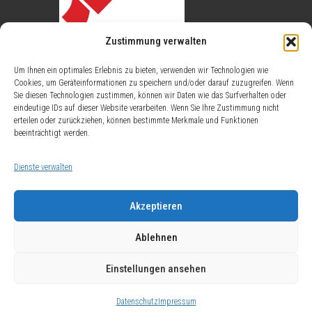
Zustimmung verwalten
Um Ihnen ein optimales Erlebnis zu bieten, verwenden wir Technologien wie
Cookies, um Geräteinformationen zu speichern und/oder darauf zuzugreifen. Wenn
Sie diesen Technologien zustimmen, können wir Daten wie das Surfverhalten oder
eindeutige IDs auf dieser Website verarbeiten. Wenn Sie Ihre Zustimmung nicht
erteilen oder zurückziehen, können bestimmte Merkmale und Funktionen
Öffentlich bestellt durch das Ministerium
beeinträchtigt werden.
für Wirtschaft, Energie, Verkehr, Wohnen
und ländlicher Raum (HMWVW). Weitere
Dienste verwalten
Informationen finden Sie unter dem Link
BDVI
Akzeptieren
Ablehnen
© 2026 ÖbVI Meyer & Fischer.
Einstellungen ansehen
Sitemap
Impressum
Datenschutz
Datenschutz
Impressum