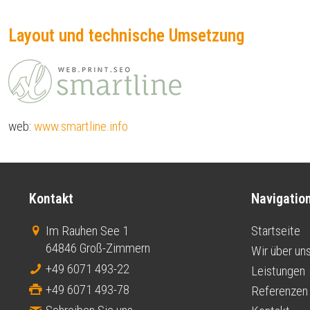
Layout und technische Umsetzung
web:
www.smartline.info
Kontakt
Navigatio
Im Rauhen See 1
Startseite
64846 Groß-Zimmern
Wir über un
+49 6071 493-22
Leistungen
+49 6071 493-78
Referenzen