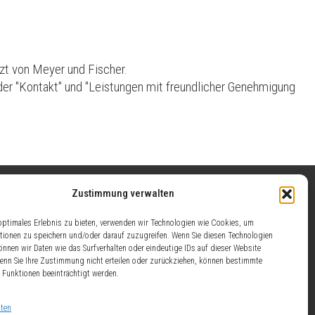
zt von Meyer und Fischer.
ilder "Kontakt" und "Leistungen mit freundlicher Genehmigung
Zustimmung verwalten
optimales Erlebnis zu bieten, verwenden wir Technologien wie Cookies, um
Öffentlich bestellt durch das Ministerium
tionen zu speichern und/oder darauf zuzugreifen. Wenn Sie diesen Technologien
für Wirtschaft, Energie, Verkehr, Wohnen
nnen wir Daten wie das Surfverhalten oder eindeutige IDs auf dieser Website
Wenn Sie Ihre Zustimmung nicht erteilen oder zurückziehen, können bestimmte
und ländlicher Raum (HMWVW). Weitere
Funktionen beeinträchtigt werden.
Informationen finden Sie unter dem Link
BDVI
lten