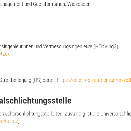
anagement und Geoinformation, Wiesbaden
ngsingenieurinnen und Vermessungsingenieure (HÖbVIngG)
etze/
Streitbeilegung (OS) bereit:
https://ec.europa.eu/consumers/od
l­schlichtungs­stelle
aucherschlichtungsstelle teil. Zuständig ist die Universalschli
ichter.de
).