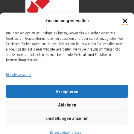
Zustimmung verwalten
Um Ihnen ein optimales Erlebnis zu bieten, verwenden wir Technologien wie
Cookies, um Geräteinformationen zu speichern und/oder darauf zuzugreifen. Wenn
Sie diesen Technologien zustimmen, können wir Daten wie das Surfverhalten oder
eindeutige IDs auf dieser Website verarbeiten. Wenn Sie Ihre Zustimmung nicht
erteilen oder zurückziehen, können bestimmte Merkmale und Funktionen
Öffentlich bestellt durch das Ministerium
beeinträchtigt werden.
für Wirtschaft, Energie, Verkehr, Wohnen
und ländlicher Raum (HMWVW). Weitere
Dienste verwalten
Informationen finden Sie unter dem Link
BDVI
Akzeptieren
Ablehnen
© 2026 ÖbVI Meyer & Fischer.
Einstellungen ansehen
Sitemap
Impressum
Datenschutz
Datenschutz
Impressum